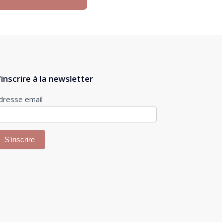
'inscrire à la newsletter
nscription
dresse email
ewsletter
S'inscrire