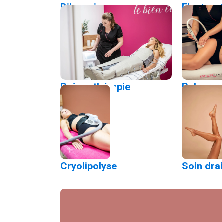
Bilan minceur
Electros
Préssothérapie
Palper-r
Cryolipolyse
Soin dra