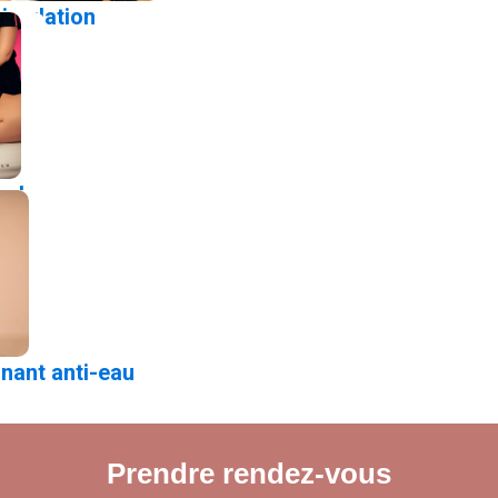
timulation
ouler
inant anti-eau
Prendre rendez-vous