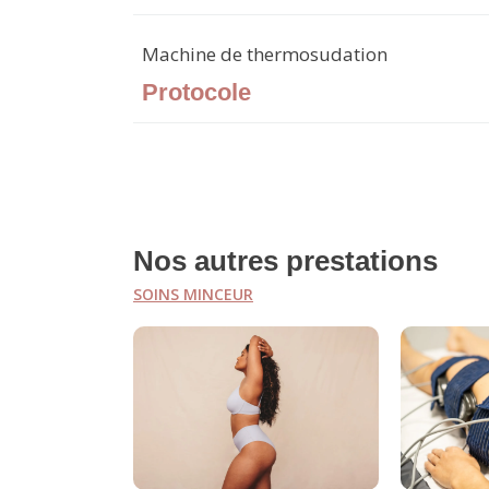
Machine de thermosudation
Protocole
Selon le nombre de cure, suivi du p
Le client arrive avec son bilan pers
Préparation du client à l'utilisatio
L'esthéticienne réalise les mesures 
Nos autres prestations
SOINS MINCEUR