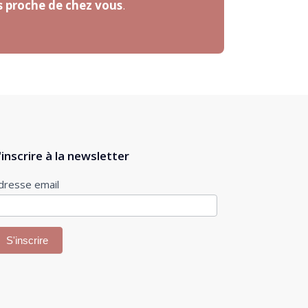
us proche de chez vous
.
'inscrire à la newsletter
nscription
dresse email
ewsletter
S'inscrire