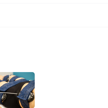
rotocole de la cure
onnalisé
n de la machine
début et fin de cure - rédige le bilan post-séance avec la m