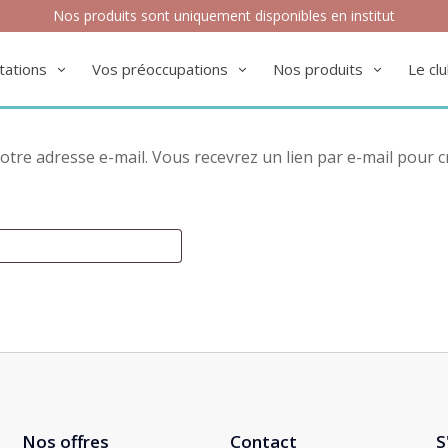
Nos produits sont uniquement disponibles en institut
tations
Vos préoccupations
Nos produits
Le cl
 votre adresse e-mail. Vous recevrez un lien par e-mail pour
Nos offres
Contact
S