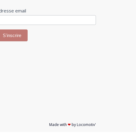
nscription
dresse email
ewsletter
S'inscrire
Made with
❤
by Locomotiv'